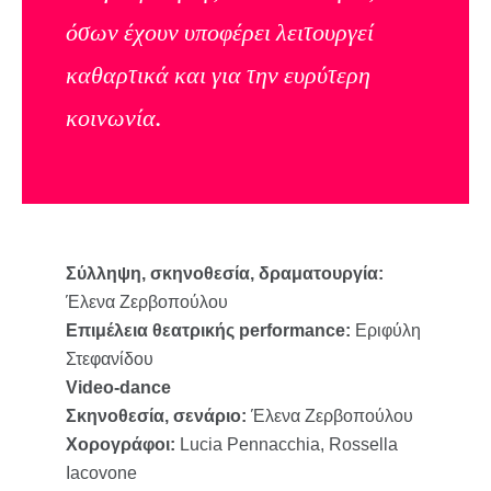
όσων έχουν υποφέρει λειτουργεί
καθαρτικά και για την ευρύτερη
κοινωνία.
Σύλληψη, σκηνοθεσία, δραματουργία:
Έλενα Ζερβοπούλου
Επιμέλεια θεατρικής performance:
Εριφύλη
Στεφανίδου
Video-dance
Σκηνοθεσία, σενάριο:
Έλενα Ζερβοπούλου
Χορογράφοι:
Lucia Pennacchia, Rossella
Iacovone