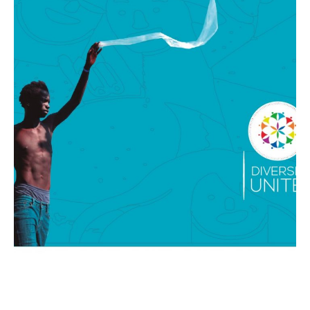
Ταυτόχρονα ευαισθητοποιούμε και κινητοποιούμε
την υπόλοιπη κοινωνία πολιτών με καμπάνιες &
συμμετοχικά, πολιτιστικά δρώμενα που
δημιουργούμε (performances, VR films,
documentaries, cross-media platforms).
Μέσω της τέχνης και της κοινωνικής καινοτομίας με
ψηφιακά μέσα και εφαρμογές προωθούμε
συμπεριληπτικές κοινωνικές και περιβαλλοντικές
λύσεις και πορευόμαστε ενωμένοι.
-
Βρείτε μας στα παρακάτω social media.