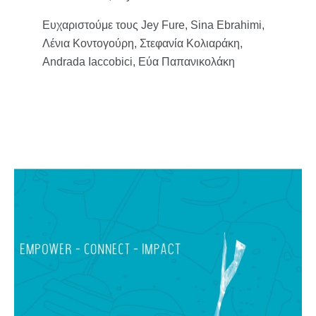
Ευχαριστούμε τους Jey Fure, Sina Ebrahimi,
Λένια Κοντογούρη, Στεφανία Κολιαράκη,
Andrada Iaccobici, Εύα Παπανικολάκη
Η Diversity United
Στόχος μας, η ενδυνάμωση και κοινωνική ένταξη
κυρίως γυναικών και νέων προσφύγων, μέσω
βιωματικών εργαστηρίων τέχνης με εθνο-
ψυχολογική προσέγγιση, για έναν καλύτερο πιο
συμπεριληπτικό κόσμο.